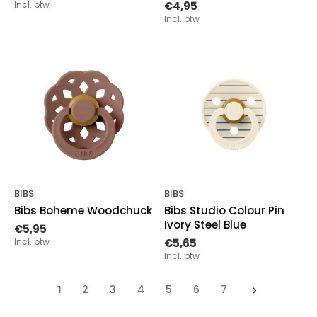
Incl. btw
€4,95
Incl. btw
BIBS
BIBS
Bibs Boheme Woodchuck
Bibs Studio Colour Pin
Ivory Steel Blue
€5,95
Incl. btw
€5,65
Incl. btw
1
2
3
4
5
6
7