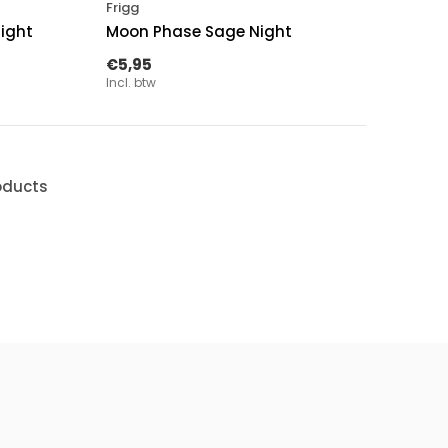
Frigg
ight
Moon Phase Sage Night
€5,95
Incl. btw
oducts