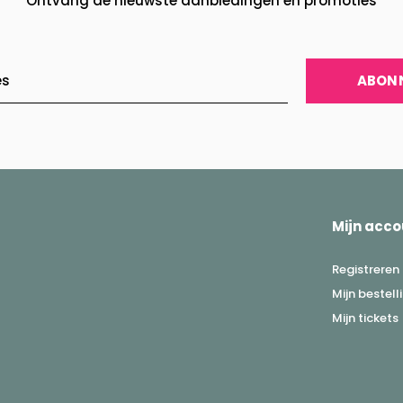
Ontvang de nieuwste aanbiedingen en promoties
ABON
Mijn acco
Registreren
Mijn bestell
Mijn tickets