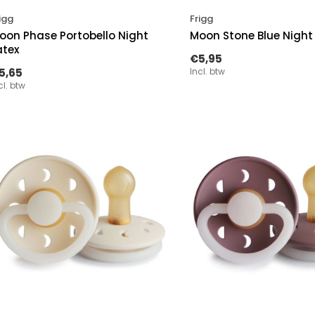
igg
Frigg
oon Phase Portobello Night
Moon Stone Blue Night
atex
€5,95
5,65
Incl. btw
cl. btw