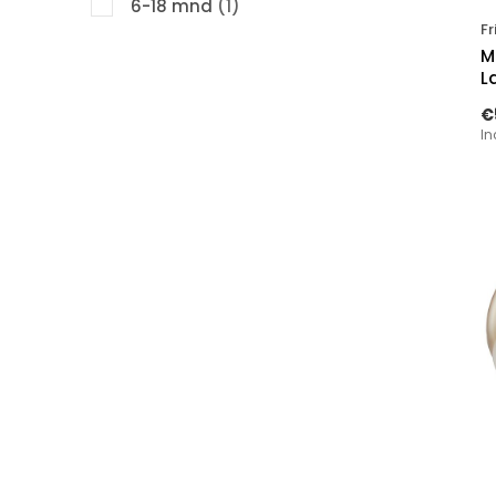
6-18 mnd
(1)
Fr
M
L
€
In