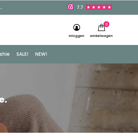
7.7
0
inloggen
winkelwagen
shie
SALE!
NEW!
e.