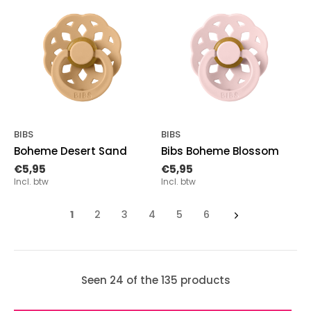
BIBS
BIBS
Boheme Desert Sand
Bibs Boheme Blossom
€5,95
€5,95
Incl. btw
Incl. btw
1
2
3
4
5
6
Seen 24 of the 135 products