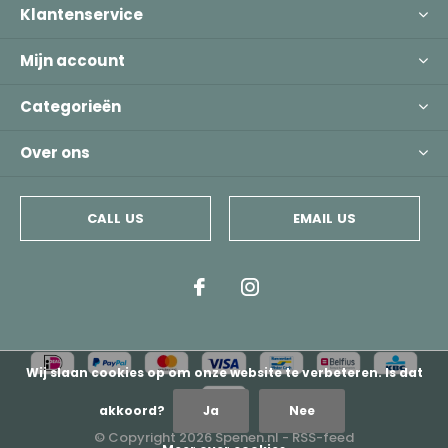
Klantenservice
Mijn account
Categorieën
Over ons
CALL US
EMAIL US
Wij slaan cookies op om onze website te verbeteren. Is dat
akkoord?
Ja
Nee
© Copyright
2026
Spenen.nl -
RSS-feed