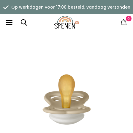
verzonden
Verzending vanaf €1,11
0