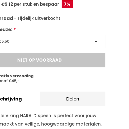
r
€5,12
per stuk en bespaar
7%
orraad
- Tijdelijk uitverkocht
euze:
*
NIET OP VOORRAAD
ratis verzending
anaf €45,-
chrijving
Delen
ttle Viking HARALD speen is perfect voor jouw
emaakt van veilige, hoogwaardige materialen,