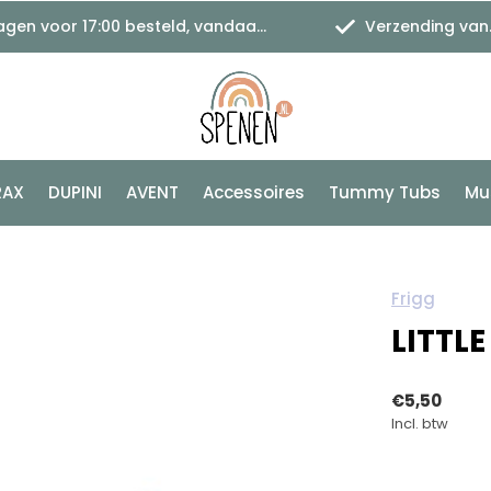
 voor 17:00 besteld, vandaag verzonden
Verzending vanaf €1,11
RAX
DUPINI
AVENT
Accessoires
Tummy Tubs
Mu
Frigg
LITTL
€5,50
Incl. btw