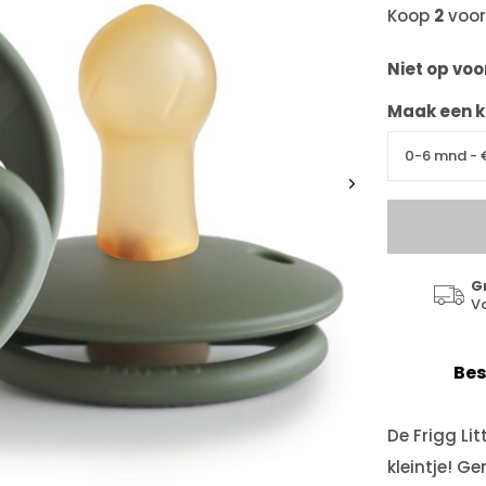
Koop
2
voo
Niet op vo
Maak een k
G
V
Bes
De Frigg Li
kleintje! G