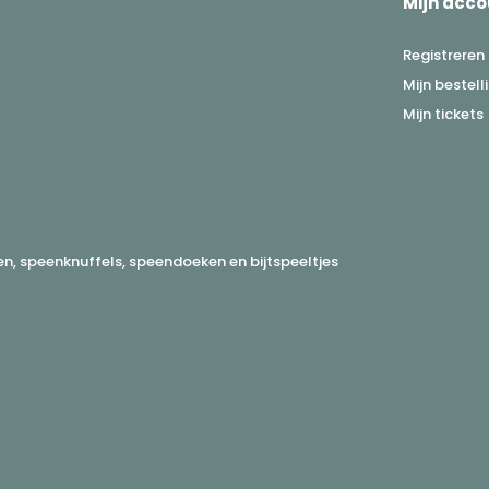
Mijn acco
Registreren
Mijn bestell
Mijn tickets
, speenknuffels, speendoeken en bijtspeeltjes