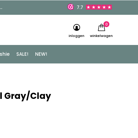
7.7
0
inloggen
winkelwagen
shie
SALE!
NEW!
l Gray/Clay