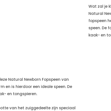
Wat zal je k
Natural New
fopspeen he
speen. De f
kaak- en t
et deze Natural Newborn Fopspeen van
rm en is hierdoor een ideale speen. De
ak- en tongspieren.
otte van het zuiggedeelte zijn speciaal