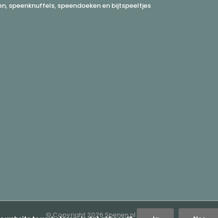
, speenknuffels, speendoeken en bijtspeeltjes
© Copyright
2026
Spenen.nl -
RSS-feed