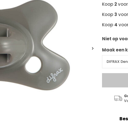
Koop
2
voo
Koop
3
voo
Koop
4
voo
Niet op vo
Maak een k
G
V
Bes