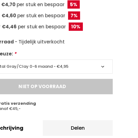
r
€4,70
per stuk en bespaar
5%
r
€4,60
per stuk en bespaar
7%
r
€4,46
per stuk en bespaar
10%
orraad
- Tijdelijk uitverkocht
euze:
*
NIET OP VOORRAAD
ratis verzending
anaf €45,-
chrijving
Delen