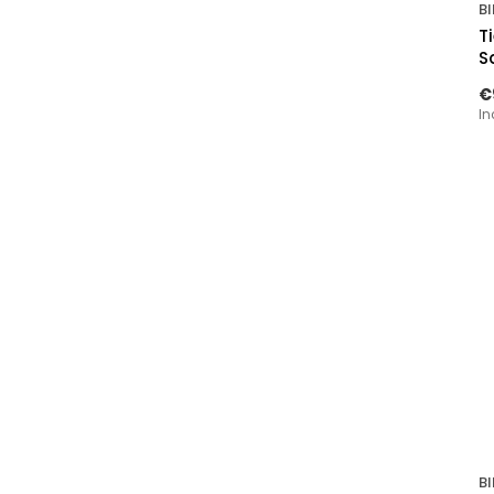
BI
T
S
€
In
BI