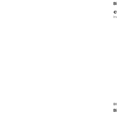
B
€
In
BI
B