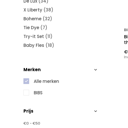
De Lux
(34)
X Liberty
(38)
Boheme
(32)
Tie Dye
(7)
BI
Try-it Set
(11)
B
t
Baby Fles
(18)
€
In
Merken
Alle merken
BIBS
Prijs
€0
-
€50