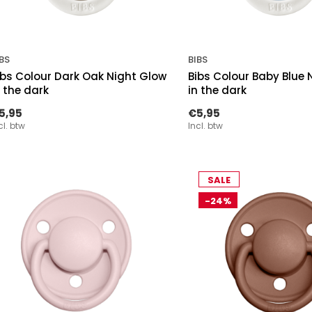
BS
BIBS
ibs Colour Dark Oak Night Glow
Bibs Colour Baby Blue 
n the dark
in the dark
5,95
€5,95
cl. btw
Incl. btw
SALE
-24%