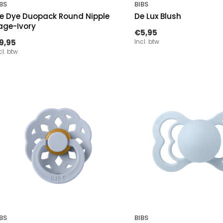
BS
BIBS
ie Dye Duopack Round Nipple
De Lux Blush
age-Ivory
€5,95
9,95
Incl. btw
cl. btw
BS
BIBS