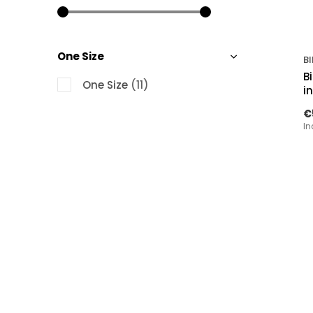
One Size
BI
B
One Size
(11)
i
€
In