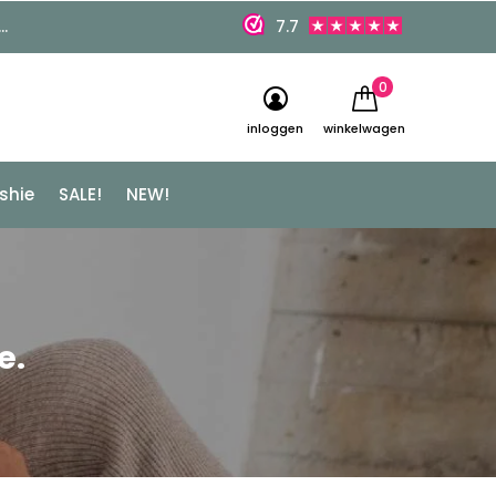
7.7
0
inloggen
winkelwagen
shie
SALE!
NEW!
e.