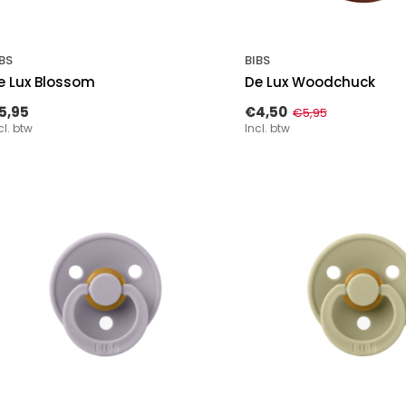
BS
BIBS
e Lux Blossom
De Lux Woodchuck
5,95
€4,50
€5,95
cl. btw
Incl. btw