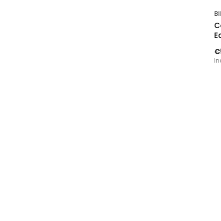
BI
C
E
€
In